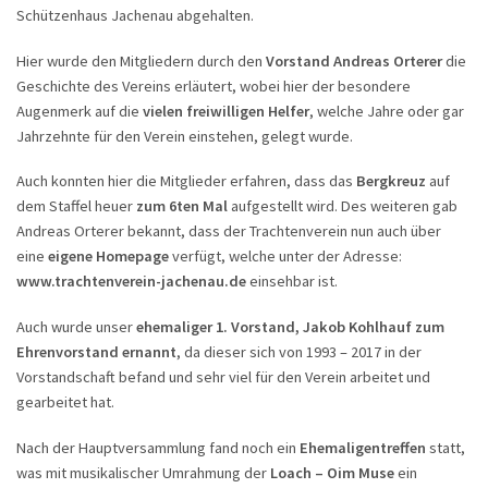
Schützenhaus Jachenau abgehalten.
Hier wurde den Mitgliedern durch den
Vorstand Andreas Orterer
die
Geschichte des Vereins erläutert, wobei hier der besondere
Augenmerk auf die
vielen freiwilligen Helfer
, welche Jahre oder gar
Jahrzehnte für den Verein einstehen, gelegt wurde.
Auch konnten hier die Mitglieder erfahren, dass das
Bergkreuz
auf
dem Staffel heuer
zum 6ten Mal
aufgestellt wird. Des weiteren gab
Andreas Orterer bekannt, dass der Trachtenverein nun auch über
eine
eigene Homepage
verfügt, welche unter der Adresse:
www.trachtenverein-jachenau.de
einsehbar ist.
Auch wurde unser
ehemaliger 1. Vorstand, Jakob Kohlhauf zum
Ehrenvorstand ernannt
, da dieser sich von 1993 – 2017 in der
Vorstandschaft befand und sehr viel für den Verein arbeitet und
gearbeitet hat.
Nach der Hauptversammlung fand noch ein
Ehemaligentreffen
statt,
was mit musikalischer Umrahmung der
Loach – Oim Muse
ein